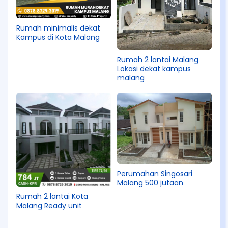
Rumah minimalis dekat
Kampus di Kota Malang
Rumah 2 lantai Malang
Lokasi dekat kampus
malang
Perumahan Singosari
Malang 500 jutaan
Rumah 2 lantai Kota
Malang Ready unit