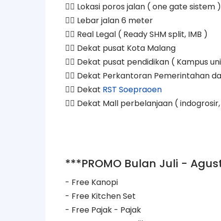
👉🏻 Lokasi poros jalan ( one gate sistem )
👉🏻 Lebar jalan 6 meter
👉🏻 Real Legal ( Ready SHM split, IMB )
👉🏻 Dekat pusat Kota Malang
👉🏻 Dekat pusat pendidikan ( Kampus un
👉🏻 Dekat Perkantoran Pemerintahan d
👉🏻 Dekat
RST Soepraoen
👉🏻 Dekat Mall perbelanjaan ( indogrosir
***PROMO Bulan Juli - Agus
- Free Kanopi
- Free Kitchen Set
- Free Pajak - Pajak