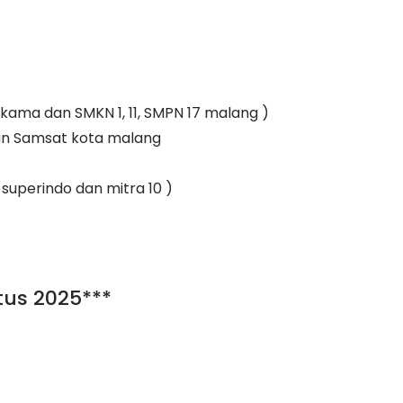
ikama dan SMKN 1, 11, SMPN 17 malang )
an Samsat kota malang
, superindo dan mitra 10 )
tus 2025***