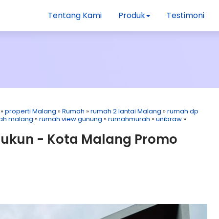
Tentang Kami
Produk
Testimoni
»
properti Malang
»
Rumah
»
rumah 2 lantai Malang
»
rumah dp
ah malang
»
rumah view gunung
»
rumahmurah
»
unibraw
»
Sukun - Kota Malang Promo