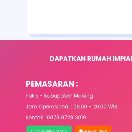
DAPATKAN RUMAH IMPIA
PEMASARAN :
Pakis - Kabupaten Malang
Jam Operasional : 08.00 - 20.00 WIB
Kontak : 0878 8729 3019
Chat WhatsApp
Pesan SMS