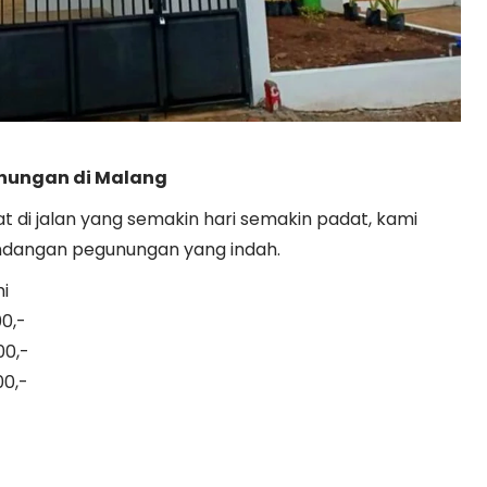
ungan di Malang
 di jalan yang semakin hari semakin padat, kami
dangan pegunungan yang indah.
i
0,-
00,-
00,-