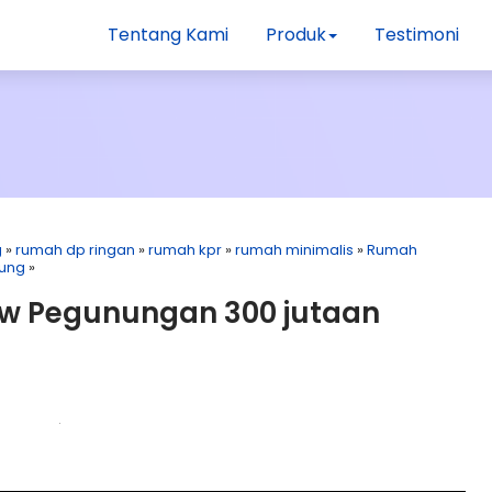
Tentang Kami
Produk
Testimoni
g
»
rumah dp ringan
»
rumah kpr
»
rumah minimalis
»
Rumah
nung
»
w Pegunungan 300 jutaan