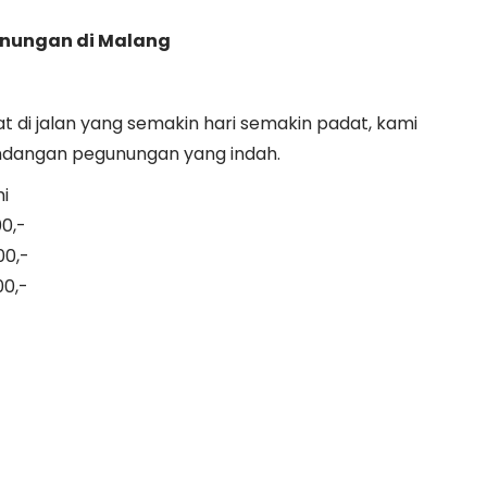
ungan di Malang
 di jalan yang semakin hari semakin padat, kami
dangan pegunungan yang indah.
i
0,-
00,-
00,-