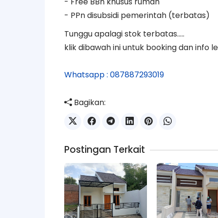
- Free BBn khusus rumah
- PPn disubsidi pemerintah (terbatas)
Tunggu apalagi stok terbatas.....
klik dibawah ini untuk booking dan info le
Whatsapp : 087887293019
Bagikan:
Postingan Terkait